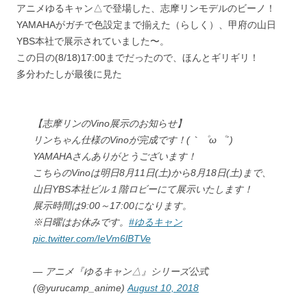
アニメゆるキャン△で登場した、志摩リンモデルのビーノ！
YAMAHAがガチで色設定まで揃えた（らしく）、甲府の山日
YBS本社で展示されていました〜。
この日の(8/18)17:00までだったので、ほんとギリギリ！
多分わたしが最後に見た
【志摩リンのVino展示のお知らせ】
リンちゃん仕様のVinoが完成です！(｀゜ω゜´)
YAMAHAさんありがとうございます！
こちらのVinoは明日8月11日(土)から8月18日(土)まで、
山日YBS本社ビル１階ロビーにて展示いたします！
展示時間は9:00～17:00になります。
※日曜はお休みです。
#ゆるキャン
pic.twitter.com/IeVm6lBTVe
— アニメ『ゆるキャン△』シリーズ公式
(@yurucamp_anime)
August 10, 2018