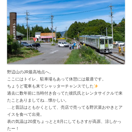
野辺山のJR最高地点へ。
ここにはトイレ、駐車場もあって休憩には最適です。
ちょうど電車も来てシャッターチャンスでした
過去に数年前に当時付き合ってた彼氏氏とレンタサイクルで来
たことありましてね…懐かしい。
…と昔話はともかくとして、売店で売ってる野沢菜おやきとア
イスを食べて出発。
表の気温は20度ちょっとと8月にしてもさすが高原、涼しかっ
たー！