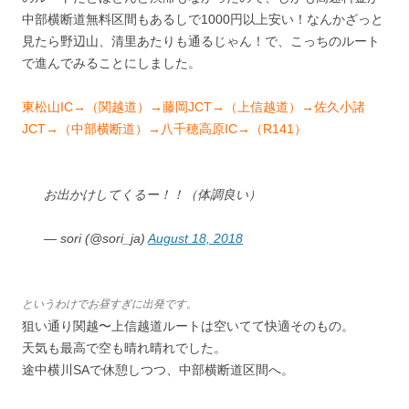
中部横断道無料区間もあるしで1000円以上安い！なんかざっと
見たら野辺山、清里あたりも通るじゃん！で、こっちのルート
で進んでみることにしました。
東松山IC→（関越道）→藤岡JCT→（上信越道）→佐久小諸
JCT→（中部横断道）→八千穂高原IC→（R141）
お出かけしてくるー！！（体調良い）
— sori (@sori_ja)
August 18, 2018
というわけでお昼すぎに出発です。
狙い通り関越〜上信越道ルートは空いてて快適そのもの。
天気も最高で空も晴れ晴れでした。
途中横川SAで休憩しつつ、中部横断道区間へ。