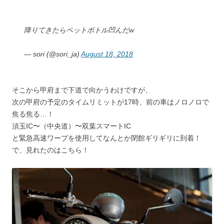
降りてきたらペットボトル凹んだw
— sori (@sori_ja)
August 18, 2018
そこから甲府まで下道で向かうわけですが、
次の甲府の予定のタイムリミットが17時、前の車はノロノロで
焦る焦る…！
須玉IC〜（中央道）〜双葉スマートIC
と緊急高速ワープを使用してなんとか閉館ギリギリに到着！
で、見れたのはこちら！