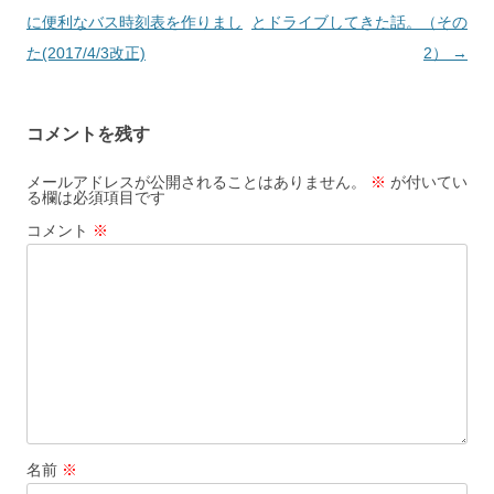
稿
に便利なバス時刻表を作りまし
とドライブしてきた話。（その
ナ
た(2017/4/3改正)
2）
→
ビ
ゲ
コメントを残す
ー
シ
メールアドレスが公開されることはありません。
※
が付いてい
る欄は必須項目です
ョ
コメント
※
ン
名前
※