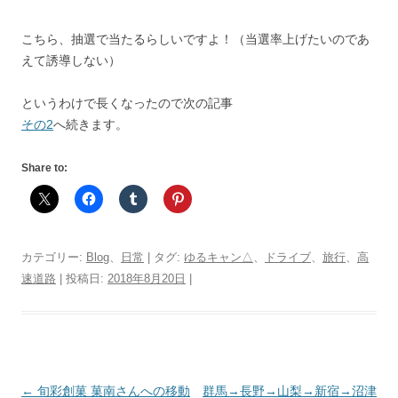
こちら、抽選で当たるらしいですよ！（当選率上げたいのであ
えて誘導しない）
というわけで長くなったので次の記事
その2
へ続きます。
Share to:
カテゴリー:
Blog
、
日常
| タグ:
ゆるキャン△
、
ドライブ
、
旅行
、
高
速道路
| 投稿日:
2018年8月20日
|
投
←
旬彩創菓 菓南さんへの移動
群馬→長野→山梨→新宿→沼津