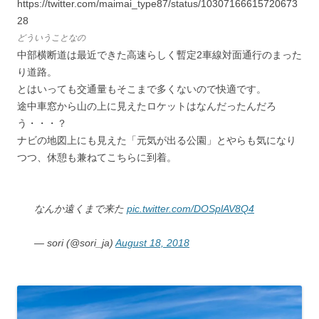
https://twitter.com/maimai_type87/status/10307166615720673
28
どういうことなの
中部横断道は最近できた高速らしく暫定2車線対面通行のまった
り道路。
とはいっても交通量もそこまで多くないので快適です。
途中車窓から山の上に見えたロケットはなんだったんだろ
う・・・？
ナビの地図上にも見えた「元気が出る公園」とやらも気になり
つつ、休憩も兼ねてこちらに到着。
なんか遠くまで来た
pic.twitter.com/DOSplAV8Q4
— sori (@sori_ja)
August 18, 2018