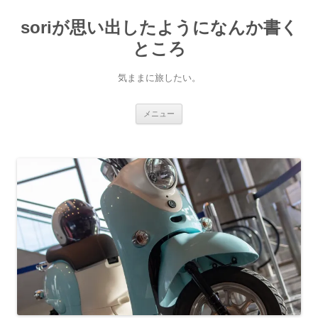
soriが思い出したようになんか書く
ところ
気ままに旅したい。
コ
メニュー
ン
テ
ン
ツ
へ
ス
キ
ッ
プ