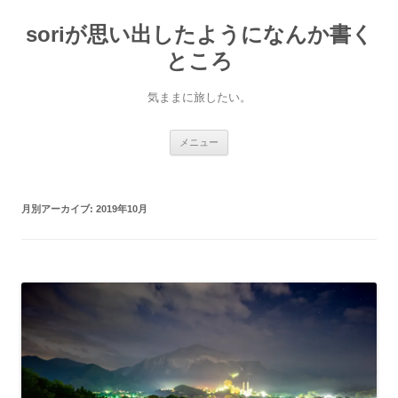
soriが思い出したようになんか書く
ところ
気ままに旅したい。
コ
メニュー
ン
テ
ン
ツ
へ
月別アーカイブ:
2019年10月
ス
キ
ッ
プ