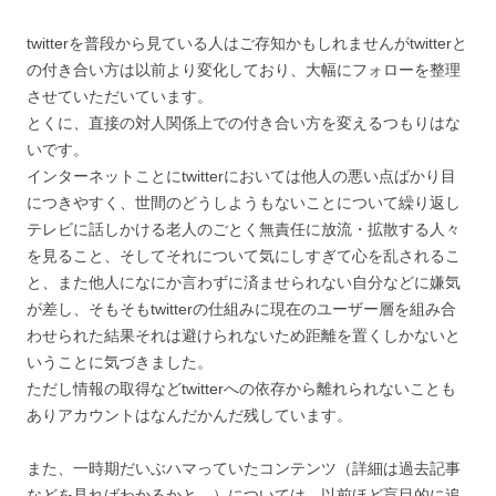
twitterを普段から見ている人はご存知かもしれませんがtwitterと
の付き合い方は以前より変化しており、大幅にフォローを整理
させていただいています。
とくに、直接の対人関係上での付き合い方を変えるつもりはな
いです。
インターネットことにtwitterにおいては他人の悪い点ばかり目
につきやすく、世間のどうしようもないことについて繰り返し
テレビに話しかける老人のごとく無責任に放流・拡散する人々
を見ること、そしてそれについて気にしすぎて心を乱されるこ
と、また他人になにか言わずに済ませられない自分などに嫌気
が差し、そもそもtwitterの仕組みに現在のユーザー層を組み合
わせられた結果それは避けられないため距離を置くしかないと
いうことに気づきました。
ただし情報の取得などtwitterへの依存から離れられないことも
ありアカウントはなんだかんだ残しています。
また、一時期だいぶハマっていたコンテンツ（詳細は過去記事
などを見ればわかるかと、）については、以前ほど盲目的に追