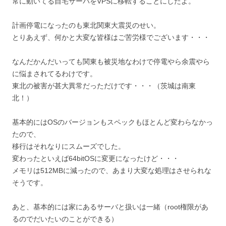
常に動いてる自宅サーバをVPSに移転することにしたよ。
計画停電になったのも東北関東大震災のせい。
とりあえず、何かと大変な皆様はご苦労様でございます・・・
なんだかんだいっても関東も被災地なわけで停電やら余震やら
に悩まされてるわけです。
東北の被害が甚大異常だっただけです・・・（茨城は南東
北！）
基本的にはOSのバージョンもスペックもほとんど変わらなかっ
たので、
移行はそれなりにスムーズでした。
変わったといえば64bitOSに変更になったけど・・・
メモリは512MBに減ったので、あまり大変な処理はさせられな
そうです。
あと、基本的には家にあるサーバと扱いは一緒（root権限があ
るのでだいたいのことができる）