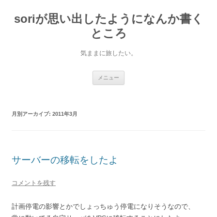
soriが思い出したようになんか書く
ところ
気ままに旅したい。
コ
メニュー
ン
テ
ン
ツ
へ
月別アーカイブ:
2011年3月
ス
キ
ッ
プ
サーバーの移転をしたよ
コメントを残す
計画停電の影響とかでしょっちゅう停電になりそうなので、