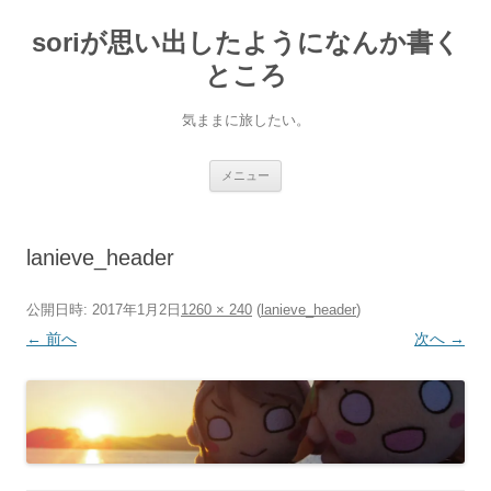
soriが思い出したようになんか書く
ところ
気ままに旅したい。
コ
メニュー
ン
テ
ン
ツ
へ
lanieve_header
ス
キ
ッ
プ
公開日時:
2017年1月2日
1260 × 240
(
lanieve_header
)
← 前へ
次へ →