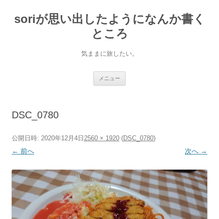
soriが思い出したようになんか書く
ところ
気ままに旅したい。
コ
メニュー
ン
テ
ン
ツ
へ
DSC_0780
ス
キ
ッ
プ
公開日時:
2020年12月4日
2560 × 1920
(
DSC_0780
)
← 前へ
次へ →