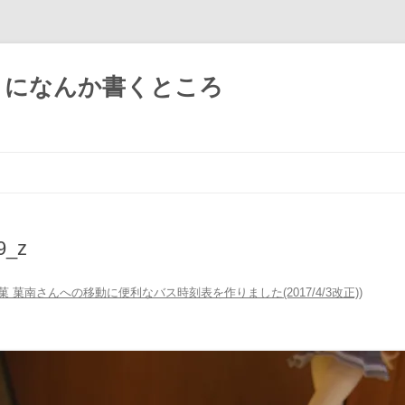
ようになんか書くところ
コ
ン
テ
ン
ツ
へ
ス
9_z
キ
ッ
プ
菓 菓南さんへの移動に便利なバス時刻表を作りました(2017/4/3改正)
)