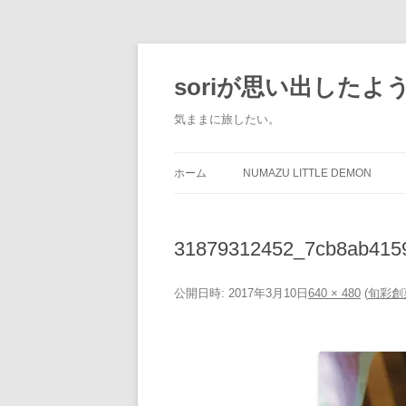
soriが思い出した
気ままに旅したい。
ホーム
NUMAZU LITTLE DEMON
31879312452_7cb8ab415
公開日時:
2017年3月10日
640 × 480
(
旬彩創