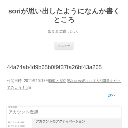
soriが思い出したようになんか書く
ところ
気ままに旅したい。
コ
メニュー
ン
テ
ン
ツ
へ
44a74ab4d9b65b0f9f37fa26bf43a265
ス
キ
ッ
プ
公開日時:
2011年10月3日
960 × 592
(
WindowsPhone7.5の開発をやっ
てみよう！(2)
)
次へ →